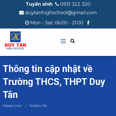
Tuyển sinh
0931 322 320
duytanhighschool@gmail.com
Mon - Sat: 06:00 - 21:00
Thông tin cập nhật về
Trường THCS, THPT Duy
Tân
CURRENT:
TRANG CHỦ
THÔNG TIN