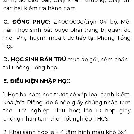
sinh, Sổ báo bài, Giấy khen thưởng, Giấy thi
các bài kiểm tra hàng năm.
C. ĐỒNG PHỤC:
2.400.000đ/trọn 04 bộ. Mỗi
năm học sinh bắt buộc phải trang bị quần áo
mới. Phụ huynh mua trực tiếp tại Phòng Tổng
hợp
D. HỌC SINH BÁN TRÚ
mua áo gối, nệm chăn
tại Phòng Tổng hợp.
E. ĐIỀU KIỆN NHẬP HỌ
C:
1. Học bạ năm học trước có xếp loại hạnh kiểm:
khá /tốt. Riêng lớp 6 nộp giấy chứng nhận tạm
thời Tốt nghiệp Tiểu học; lớp 10 nộp giấy
chứng nhận tạm thời Tốt nghiệp THCS.
2. Khai sanh hợp lệ + 4 tấm hình màu khổ 3x4