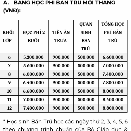
A.
BẢNG HỌC PHÍ
BÁN TRÚ
MỖI THÁNG
(VNĐ):
QUẢN
TỔNG HỌC
KHỐI
HỌC PHÍ 2
TIỀN ĂN
SINH
PHÍ BÁN
LỚP
BUỔI
TRƯA
BÁN
TRÚ
TRÚ
6
5.200.000
900.000
500.000
6.600.000
7
5.600.000
900.000
500.000
7.000.000
8
6.000.000
900.000
500.000
7.400.000
9
6.400.000
900.000
500.000
7.800.000
10
6.600.000
900.000
500.000
8.000.000
11
7.000.000
900.000
500.000
8.400.000
12
7.400.000
900.000
500.000
8.800.000
* Học sinh Bán Trú học các ngày thứ 2, 3, 4, 5, 6
theo chương trình chuẩn của Bộ Giáo dục &