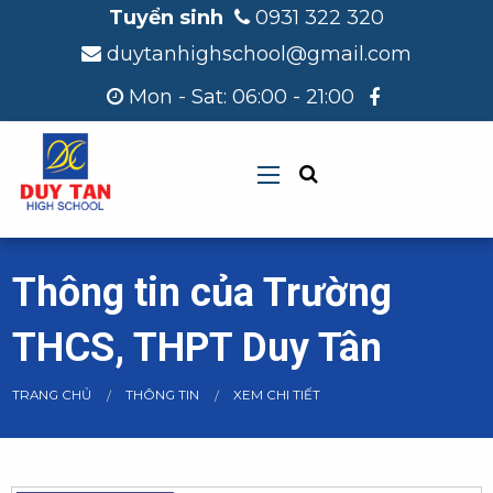
Tuyển sinh
0931 322 320
duytanhighschool@gmail.com
Mon - Sat: 06:00 - 21:00
Thông tin của Trường
THCS, THPT Duy Tân
CURRENT:
TRANG CHỦ
THÔNG TIN
XEM CHI TIẾT