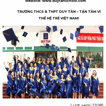
Website:
www.duytanschool.com
TRƯỜNG THCS & THPT DUY TÂN – TẬN TÂM VÌ
THẾ HỆ TRẺ VIỆT NAM!
Lượt xem: 12081