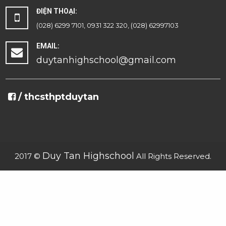
ĐIỆN THOẠI:
(028) 6299 7101, 0931 322 320, (028) 62997103
EMAIL:
duytanhighschool@gmail.com
/ thcsthptduytan
Duy Tan Highschool
2017 ©
All Rights Reserved.