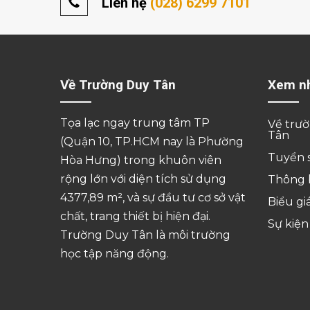
Liên hệ
(028) 6299 7101
Về Trường Duy Tân
Xem n
Tọa lạc ngay trung tâm TP
Về trư
Tân
(Quận 10, TP.HCM nay là Phường
Tuyển 
Hòa Hưng) trong khuôn viên
rộng lớn với diện tích sử dụng
Thông 
4377,89 m², và sự đầu tư cơ sở vật
Biểu gi
chất, trang thiết bị hiện đại.
Sự kiện
Trường Duy Tân là môi trường
học tập năng động.