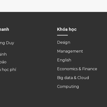
hanh
Khóa học
Design
ờng Duy
Management
sinh
English
báo
Economics & Finance
á học phí
Big data & Cloud
Computing