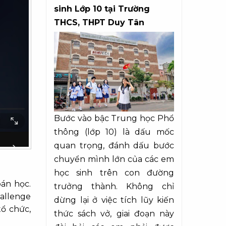
sinh Lớp 10 tại Trường
THCS, THPT Duy Tân
Bước vào bậc Trung học Phổ
thông (lớp 10) là dấu mốc
quan trọng, đánh dấu bước
chuyển mình lớn của các em
học sinh trên con đường
án học.
trưởng thành. Không chỉ
allenge
dừng lại ở việc tích lũy kiến
ổ chức,
thức sách vở, giai đoạn này