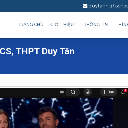
duytanhighscho
TRANG CHỦ
GIỚI THIỆU
THÔNG TIN
HÌN
HCS, THPT Duy Tân