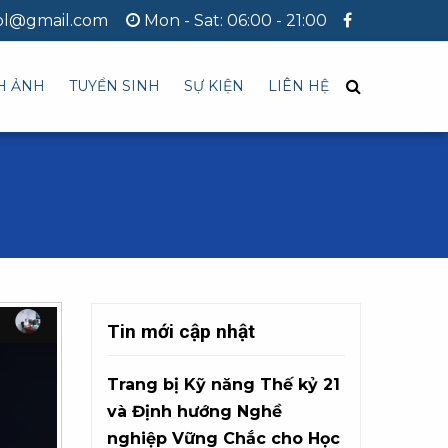
ol@gmail.com
Mon - Sat: 06:00 - 21:00
H ẢNH
TUYỂN SINH
SỰ KIỆN
LIÊN HỆ
Tin mới cập nhật
Trang bị Kỹ năng Thế kỷ 21
và Định hướng Nghề
nghiệp Vững Chắc cho Học