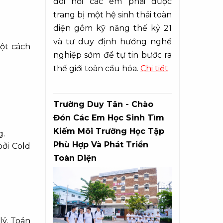
đòi hỏi các em phải được
trang bị một hệ sinh thái toàn
diện gồm kỹ năng thế kỷ 21
và tư duy định hướng nghề
ột cách
nghiệp sớm để tự tin bước ra
thế giới toàn cầu hóa.
Chi tiết
Trường Duy Tân - Chào
Đón Các Em Học Sinh Tìm
Kiếm Môi Trường Học Tập
g.
Phù Hợp Và Phát Triển
bởi Cold
Toàn Diện
lý, Toán