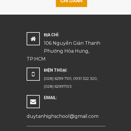
GHI DANH
ĐỊA CHỈ:
106 Nguyễn Giản Thanh
Phường Hòa Hưng,
TP.HCM
ĐIỆN THOẠI:
(028) 6299 7101, 0931 322 320,
(028) 62997103
EMAIL:
duytanhighschool@gmail.com