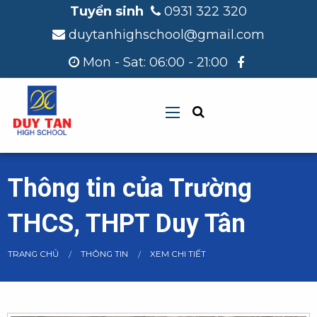
Tuyển sinh
0931 322 320
duytanhighschool@gmail.com
Mon - Sat: 06:00 - 21:00
Thông tin của Trường
THCS, THPT Duy Tân
CURRENT:
TRANG CHỦ
THÔNG TIN
XEM CHI TIẾT