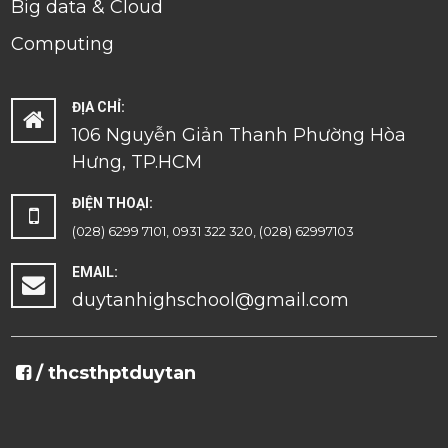
Big data & Cloud
Computing
ĐỊA CHỈ:
106 Nguyễn Giản Thanh Phường Hòa
Hưng, TP.HCM
ĐIỆN THOẠI:
(028) 6299 7101, 0931 322 320, (028) 62997103
EMAIL:
duytanhighschool@gmail.com
/ thcsthptduytan