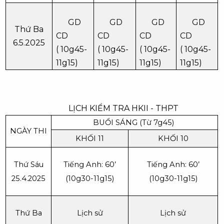
GD
GD
GD
GD
Thứ Ba
CD
CD
CD
CD
6.5.2025
( 10g45-
( 10g45-
( 10g45-
( 10g45-
11g15)
11g15)
11g15)
11g15)
LỊCH KIỂM TRA HKII - THPT
BUỔI SÁNG (Từ 7g45)
NGÀY THI
KHỐI 11
KHỐI 10
Thứ Sáu
Tiếng Anh: 60’
Tiếng Anh: 60’
25.4.2025
(10g30-11g15)
(10g30-11g15)
Thứ Ba
Lịch sử
Lịch sử