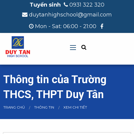
Tuyển sinh
0931 322 320
duytanhighschool@gmail.com
Mon - Sat: 06:00 - 21:00
Thông tin của Trường
THCS, THPT Duy Tân
CURRENT:
TRANG CHỦ
THÔNG TIN
XEM CHI TIẾT