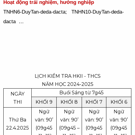
Hoạt động trải nghiệm, hướng nghiệp
TNHN6-DuyTan-deda-dacta; TNHN10-DuyTan-deda-
dacta …
LỊCH KIỂM TRA HKII - THCS
NĂM HỌC 2024-2025
Buổi Sáng từ 7g45
NGÀY
THI
KHỐI 9
KHỐI 8
KHỐI 7
KHỐI 6
Ngữ
Ngữ
Ngữ
Ngữ
Thứ Ba
văn: 90’
văn: 90’
văn: 90’
văn: 90’
22.4.2025
(09g45
(09g45 –
(09g45
(09g45