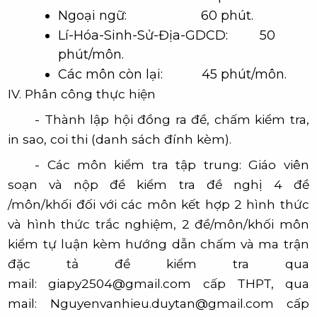
Ngoại ngữ: 60 phút.
Lí-Hóa-Sinh-Sử-Địa-GDCD: 50
phút/môn.
Các môn còn lại: 45 phút/môn.
IV. Phân công thực hiện
- Thành lập hội đồng ra đề, chấm kiểm tra,
in sao, coi thi (
danh sách đính kèm
).
- Các môn kiểm tra tập trung: Giáo viên
soạn và nộp đề kiểm tra đề nghị
4 đề
/môn/khối
đối với các môn kết hợp 2 hình thức
và hình thức trắc nghiệm,
2 đề/môn/khối
môn
kiểm tự luận kèm hướng dẫn chấm và ma trận
đặc tả đề kiểm tra qua
mail:
giapy2504@gmail.com
cấp THPT, qua
mail:
Nguyenvanhieu.duytan@gmail.com
cấp