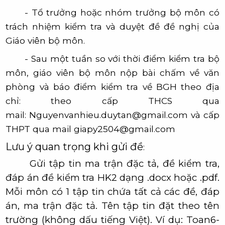
-
Tổ trưởng hoặc nhóm trưởng bộ môn có
trách nhiệm kiểm tra và duyệt đề đề nghị của
Giáo viên bộ môn.
-
Sau một tuần so với thời điểm kiểm tra bộ
môn, giáo viên bộ môn nộp bài chấm về văn
phòng và báo điểm kiểm tra về BGH theo địa
chỉ: theo cấp THCS qua
mail:
Nguyenvanhieu.duytan@gmail.com
và cấp
THPT qua mail
giapy2504@gmail.com
Lưu ý quan trọng khi gửi đề
:
Gửi tập tin ma trận đặc tả, đề kiểm tra,
đáp án đề kiểm tra HK2
dạng .docx hoặc .pdf
.
Mỗi môn có
1 tập tin chứa tất cả các đề, đáp
án, ma trận đặc tả
. Tên tập tin đặt theo tên
trường (không dấu tiếng Việt). Ví dụ: Toan6-