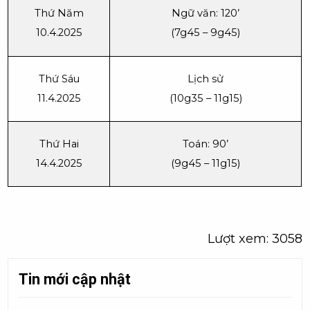
Thứ Năm
Ngữ văn: 120’
10.4.2025
(7g45 – 9g45)
Thứ Sáu
Lịch sử
11.4.2025
(10g35 – 11g15)
Thứ Hai
Toán: 90’
14.4.2025
(9g45 – 11g15)
Lượt xem: 3058
Tin mới cập nhật